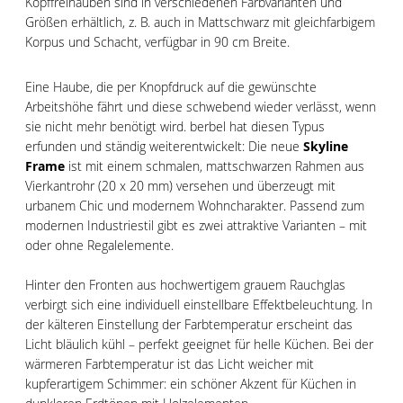
Kopffreihauben sind in verschiedenen Farbvarianten und
Größen erhältlich, z. B. auch in Mattschwarz mit gleichfarbigem
Korpus und Schacht, verfügbar in 90 cm Breite.
Eine Haube, die per Knopfdruck auf die gewünschte
Arbeitshöhe fährt und diese schwebend wieder verlässt, wenn
sie nicht mehr benötigt wird. berbel hat diesen Typus
erfunden und ständig weiterentwickelt: Die neue
Skyline
Frame
ist mit einem schmalen, mattschwarzen Rahmen aus
Vierkantrohr (20 x 20 mm) versehen und überzeugt mit
urbanem Chic und modernem Wohncharakter. Passend zum
modernen Industriestil gibt es zwei attraktive Varianten – mit
oder ohne Regalelemente.
Hinter den Fronten aus hochwertigem grauem Rauchglas
verbirgt sich eine individuell einstellbare Effektbeleuchtung. In
der kälteren Einstellung der Farbtemperatur erscheint das
Licht bläulich kühl – perfekt geeignet für helle Küchen. Bei der
wärmeren Farbtemperatur ist das Licht weicher mit
kupferartigem Schimmer: ein schöner Akzent für Küchen in