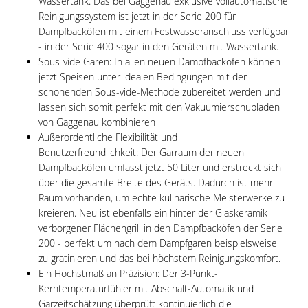
Wassertank. Das bei Gaggenau exklusive vollautomatische
Reinigungssystem ist jetzt in der Serie 200 für
Dampfbacköfen mit einem Festwasseranschluss verfügbar
- in der Serie 400 sogar in den Geräten mit Wassertank.
Sous-vide Garen: In allen neuen Dampfbacköfen können
jetzt Speisen unter idealen Bedingungen mit der
schonenden Sous-vide-Methode zubereitet werden und
lassen sich somit perfekt mit den Vakuumierschubladen
von Gaggenau kombinieren
Außerordentliche Flexibilität und
Benutzerfreundlichkeit: Der Garraum der neuen
Dampfbacköfen umfasst jetzt 50 Liter und erstreckt sich
über die gesamte Breite des Geräts. Dadurch ist mehr
Raum vorhanden, um echte kulinarische Meisterwerke zu
kreieren. Neu ist ebenfalls ein hinter der Glaskeramik
verborgener Flächengrill in den Dampfbacköfen der Serie
200 - perfekt um nach dem Dampfgaren beispielsweise
zu gratinieren und das bei höchstem Reinigungskomfort.
Ein Höchstmaß an Präzision: Der 3-Punkt-
Kerntemperaturfühler mit Abschalt-Automatik und
Garzeitschätzung überprüft kontinuierlich die