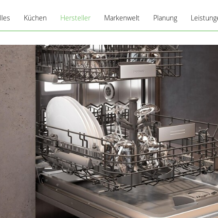
lles
Küchen
Hersteller
Markenwelt
Planung
Leistung
Ballerina
Die Küchenplanung
Pflegeti
Berbel
Planungsbeispiele
Blanco
BORA
Gaggenau
Miele
Novy
OSTA
Raumlösungen
Siemens
systemceram