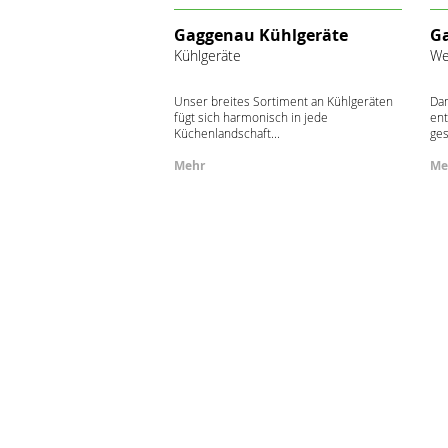
Gaggenau Kühlgeräte
G
Kühlgeräte
We
Unser breites Sortiment an Kühlgeräten
Dam
fügt sich harmonisch in jede
ent
Küchenlandschaft...
ges
Mehr
Me