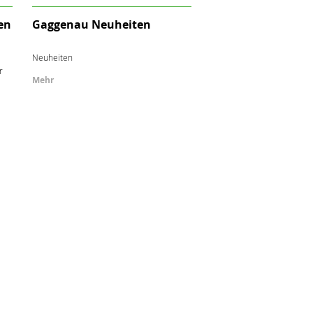
en
Gaggenau Neuheiten
Neuheiten
r
Mehr
e