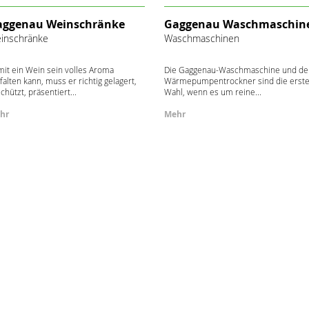
aggenau Weinschränke
Gaggenau Waschmaschin
inschränke
Waschmaschinen
it ein Wein sein volles Aroma
Die Gaggenau-Waschmaschine und de
falten kann, muss er richtig gelagert,
Wärmepumpentrockner sind die erst
chützt, präsentiert...
Wahl, wenn es um reine...
hr
Mehr