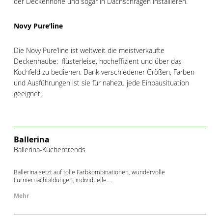
der Deckenhöhe und sogar in Dachschrägen installieren.
Novy Pure’line
Die Novy Pure’line ist weltweit die meistverkaufte
Deckenhaube: flüsterleise, hocheffizient und über das
Kochfeld zu bedienen. Dank verschiedener Größen, Farben
und Ausführungen ist sie für nahezu jede Einbausituation
geeignet.
Ballerina
Ballerina-Küchentrends
Ballerina setzt auf tolle Farbkombinationen, wundervolle
Furniernachbildungen, individuelle...
Mehr