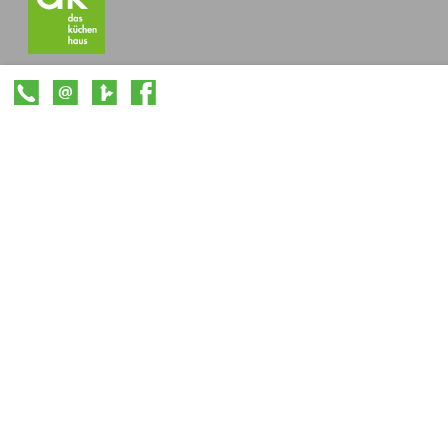
Social Media
teilen
tweet
pin it
mail
Claudia Scherer Küchenstudio GmbH
Hoher Staden 13
66839 Schmelz
Tele
fon: 068 87 / 903 30
·
E-Mail
|
Impressum
|
Datenschutzerklärung
|
Anfahrt
|
RSS Feed
Kundenstimmen:
4.8 Sterne aus 52 Bewertungen auf Google