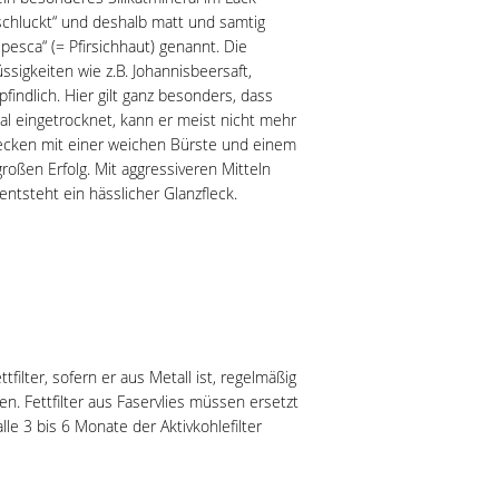
 „schluckt“ und deshalb matt und samtig
esca“ (= Pfirsichhaut) genannt. Die
ssigkeiten wie z.B. Johannisbeersaft,
indlich. Hier gilt ganz besonders, dass
al eingetrocknet, kann er meist nicht mehr
lecken mit einer weichen Bürste und einem
roßen Erfolg. Mit aggressiveren Mitteln
entsteht ein hässlicher Glanzfleck.
lter, sofern er aus Metall ist, regelmäßig
n. Fettfilter aus Faservlies müssen ersetzt
e 3 bis 6 Monate der Aktivkohlefilter