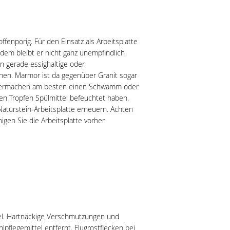
ffenporig. Für den Einsatz als Arbeitsplatte
tzdem bleibt er nicht ganz unempfindlich
n gerade essighaltige oder
uchen. Marmor ist da gegenüber Granit sogar
ubermachen am besten einen Schwamm oder
en Tropfen Spülmittel befeuchtet haben.
r Naturstein-Arbeitsplatte erneuern. Achten
nigen Sie die Arbeitsplatte vorher
tel. Hartnäckige Verschmutzungen und
flegemittel entfernt. Flugrostflecken bei