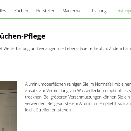
lles
Küchen
Hersteller
Markenwelt
Planung
Leistung
Ballerina
Die Küchenplanung
Pflegeti
 Küchen-Pflege
Berbel
Planungsbeispiele
Blanco
t Werterhaltung und verlängert die Lebensdauer erheblich. Zudem halte
BORA
Gaggenau
Miele
Novy
Aluminiumoberflächen reinigen Sie im Normalfall mit ein
OSTA
Zusatz. Zur Vermeidung von Wasserflecken empfiehlt es si
Raumlösungen
trocknen. Bei gröberen Verschmutzungen können Sie ein G
Siemens
verwenden. Bei gebürstetem Aluminium empfiehlt sich auc
leicht Streifen entstehen.
systemceram