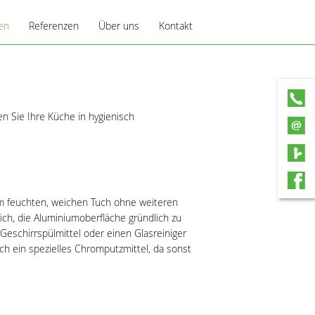
en
Referenzen
Über uns
Kontakt
pps
Ansprechpartner
Service
n Sie Ihre Küche in hygienisch
em feuchten, weichen Tuch ohne weiteren
ch, die Aluminiumoberfläche gründlich zu
eschirrspülmittel oder einen Glasreiniger
h ein spezielles Chromputzmittel, da sonst