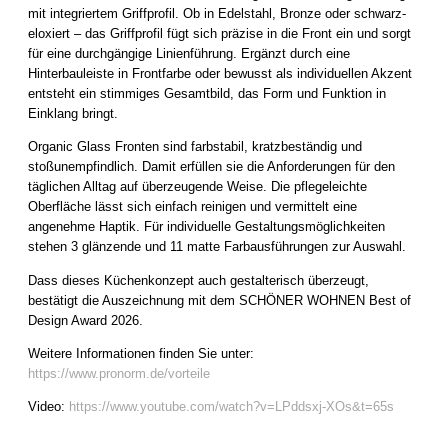
mit integriertem Griffprofil. Ob in Edelstahl, Bronze oder schwarz-
eloxiert – das Griffprofil fügt sich präzise in die Front ein und sorgt
für eine durchgängige Linienführung. Ergänzt durch eine
Hinterbauleiste in Frontfarbe oder bewusst als individuellen Akzent
entsteht ein stimmiges Gesamtbild, das Form und Funktion in
Einklang bringt.
Organic Glass Fronten sind farbstabil, kratzbeständig und
stoßunempfindlich. Damit erfüllen sie die Anforderungen für den
täglichen Alltag auf überzeugende Weise. Die pflegeleichte
Oberfläche lässt sich einfach reinigen und vermittelt eine
angenehme Haptik. Für individuelle Gestaltungsmöglichkeiten
stehen 3 glänzende und 11 matte Farbausführungen zur Auswahl.
Dass dieses Küchenkonzept auch gestalterisch überzeugt,
bestätigt die Auszeichnung mit dem SCHÖNER WOHNEN Best of
Design Award 2026.
Weitere Informationen finden Sie unter:
https://www.pronorm.de/vorteile
Video:
https://www.youtube.com/watch?v=LPddsxj-XOs&t=65s